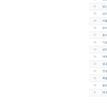
21
당신
20
상
19
어떻
18
유머
17
효과
16
가슴
15
상대
14
대화
13
성공
12
연설
11
폭발
10
말은
9
NL