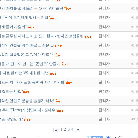
의 가치를 떨어 뜨리는 7가지 언어습관
관리자
01-0
대방에게 호감있게 말하는 기법
관리자
01-0
게 물어야 할까?
관리자
01-0
는 굶주린 사자도 미소 짓게 한다 - 벤자민 프랭클린
관리자
01-0
적인 연설을 위한 빠르고 쉬운 길
관리자
01-0
말과 입술말은 그 깊이가 다르다
관리자
01-0
를 내 편으로 만드는 ‘콘텐츠’ 만들기
관리자
01-0
: 세련된 어법 VS 제한된 어법
관리자
01-0
 스피치 - 자기표현 능력과 자기PR 기법
관리자
01-0
 잘하는 비결
관리자
01-0
적인 연설로 군중을 들끓게 하라!
관리자
01-0
 주제(Theme)가 생명이다 - 전대수
관리자
01-0
P 란 무엇인가?
관리자
08-2
1
2
3
4