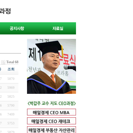
Total 68
짜
조회
7
5870
2
5969
2
5825
6
5790
6
7409
7
5753
7
5879