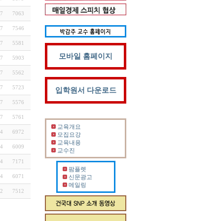
7
7063
7
7546
7
5581
모바일 홈페이지
7
5903
7
5562
7
5723
입학원서 다운로드
7
5576
7
5761
교육개요
4
6972
모집요강
교육내용
4
6009
교수진
4
7171
팜플렛
4
6071
신문광고
메일링
2
7512