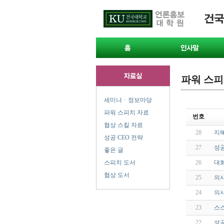
파워 스피
세미나ㆍ정보마당
파워 스피치 자료
번호
협상 스킬 자료
28
지
성공 CEO 전략
27
성
좋은 글
스피치 도서
26
대화
협상 도서
25
의사
24
의사
23
스
22
성공