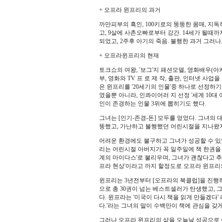
+ 오프라 윈프리의 과거
까만피부의 흑인, 100키로의 뚱뚱한 몸매, 지
고, 9살에 사촌오빠로부터 강간. 14세가 될때까
되었고, 2주후 아기의 죽음. 불행한 과거 그러나.
+ 오프라윈프리의 현재
토크쇼의 여왕, '보그'지 패션모델, 영화배우(아
부, 영화와 TV 프 로 제 작, 출판, 인터넷 사
은 윈프리를 '20세기의 인물'중 하나로 선정하기
였을뿐 아니라, 인콰이어러 지 선정 '세계 10대
인이 존경하는 인물 3위에 뽑히기도 했다.
그녀는 [인기-존경-돈] 모두를 얻었다. 그녀의
뚱했고, 가난하고 불행했던 어린시절을 지나왔
어려운 환경에도 불구하고 그녀가 성공할 수 있
리는 어린시절 아버지가 꼭 일주일에 책 한권을
계의 마이다스'로 불리우며, 그녀가 괜찮다고 추
프라 현상'이라고 까지 할정도로 오프라 윈프리
윈프리는 3년전부터 [오프라의 북클럽]을 진행
으로 총 30권이 넘는 베스트셀러가 탄생했고,
다. 윈프라는 '미국이 다시 책을 읽게 만들겠다'
다.'라는 그녀의 말이 수백만이 책에 관심을 갖
그러나 오프라 윈프리의 삶을 오늘날 성공으로 이