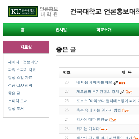
좋은 글
세미나ㆍ정보마당
파워 스피치 자료
번호
제 목
협상 스킬 자료
28
내 마음이 메마를 때면
성공 CEO 전략
27
게으름과 부지런함의 경계
좋은 글
스피치 도서
26
포브스 "마약보다 멀티태스킹이 뇌에 
협상 도서
25
축복 속에 사는 20가지 방법
24
감사에 대한 명언들
23
위기는 기회다
22
세상의 평가를 이긴 사람들의 얘기