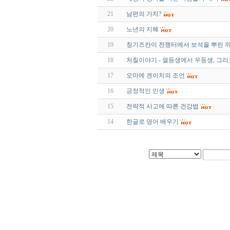
21
남편의 가치?
20
노년의 지혜
19
칭기즈칸이 전쟁터에서 보석을 뿌린 
18
처칠이야기 - 열등생에서 우등생, 그
17
오마에 겐이치의 조언
16
긍정적인 인생
15
전략적 사고에 따른 건강법
14
한글로 영어 배우기