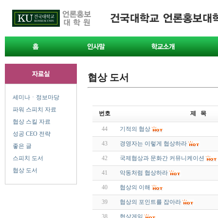
협상 도서
세미나ㆍ정보마당
파워 스피치 자료
번호
제 목
협상 스킬 자료
44
기적의 협상
성공 CEO 전략
43
경영자는 이렇게 협상하라
좋은 글
스피치 도서
42
국제협상과 문화간 커뮤니케이션
협상 도서
41
악동처럼 협상하라
40
협상의 이해
39
협상의 포인트를 잡아라
38
협상게임