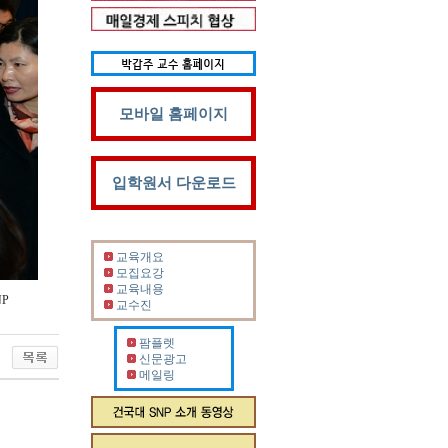
모바일 홈페이지
입학원서 다운로드
교육개요
모집요강
교육내용
NP
교수진
팜플렛
신문광고
메일링