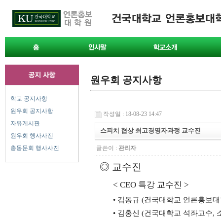
원우회 공지사항
학교 공지사항
원우회 공지사항
작성일 : 18-08-23 14:47
자유게시판
스피치 협상 최고경영자과정 교수진
원우회 행사사진
총동문회 행사사진
글쓴이 :
관리자
◎
교수진
< CEO
특강 교수진
>
•
김동규
(
건국대학교 언론홍보대
•
김홍신
(
건국대학교 석좌교수
,