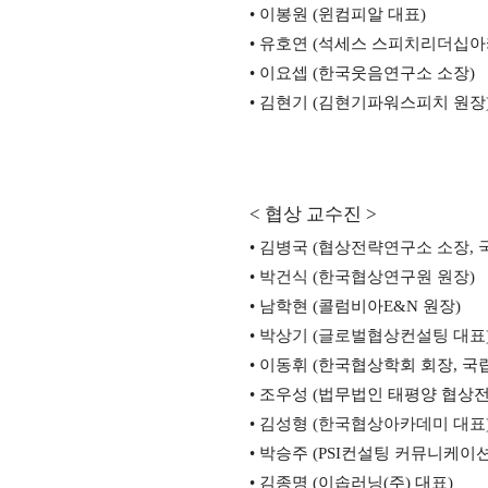
•
이봉원
(
윈컴피알 대표
)
•
유호연
(
석세스 스피치리더십아
•
이요셉
(
한국웃음연구소 소장
)
•
김현기
(
김현기파워스피치 원장
<
협상 교수진
>
•
김병국
(
협상전략연구소 소장
,
•
박건식
(
한국협상연구원 원장
)
•
남학현
(
콜럼비아
E&N
원장
)
•
박상기
(
글로벌협상컨설팅 대표
•
이동휘
(
한국협상학회 회장
,
국
•
조우성
(
법무법인 태평양 협상
•
김성형
(
한국협상아카데미 대표
•
박승주
(PSI
컨설팅 커뮤니케이
•
김종명
(
이솝러닝
(
주
)
대표
)