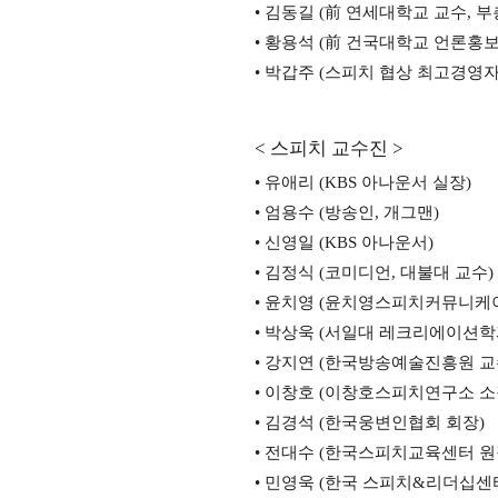
•
김동길
(
前
연세대학교 교수
,
부
•
황용석
(
前
건국대학교 언론홍보
•
박갑주
(
스피치 협상 최고경영
<
스피치 교수진
>
•
유애리
(KBS
아나운서 실장
)
•
엄용수
(
방송인
,
개그맨
)
•
신영일
(KBS
아나운서
)
•
김정식
(
코미디언
,
대불대 교수
)
•
윤치영
(
윤치영스피치커뮤니케
•
박상욱
(
서일대 레크리에이션학
•
강지연
(
한국방송예술진흥원 교
•
이창호
(
이창호스피치연구소 소
•
김경석
(
한국웅변인협회 회장
)
•
전대수
(
한국스피치교육센터 원
•
민영욱
(
한국 스피치
&
리더십센